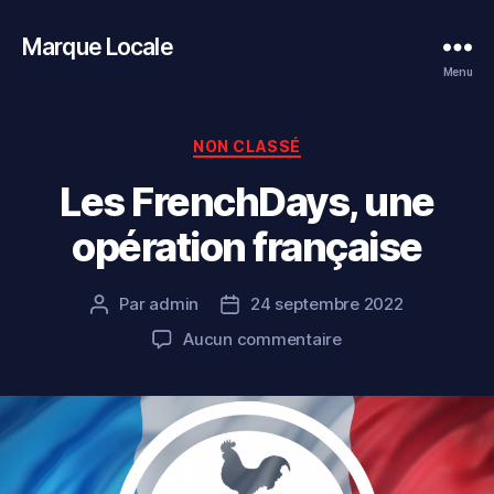
Marque Locale
Menu
Catégories
NON CLASSÉ
Les FrenchDays, une
opération française
Par
admin
24 septembre 2022
Auteur
Date
de
de
sur
Aucun commentaire
l’article
l’article
Les
FrenchDays,
une
opération
française