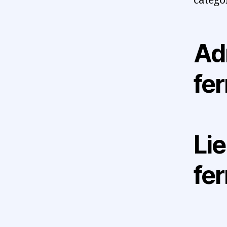
catégo
Ad
fe
Lie
fe