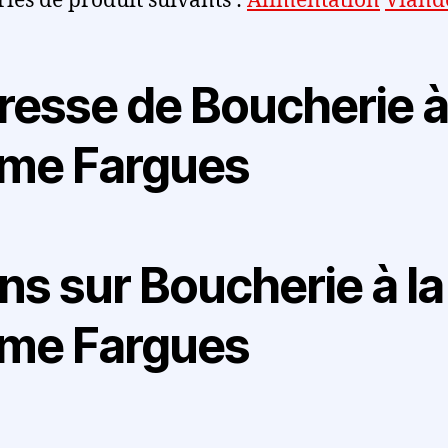
ries de produit suivants :
Alimentation
Viand
resse de Boucherie à
rme Fargues
ns sur Boucherie à la
rme Fargues