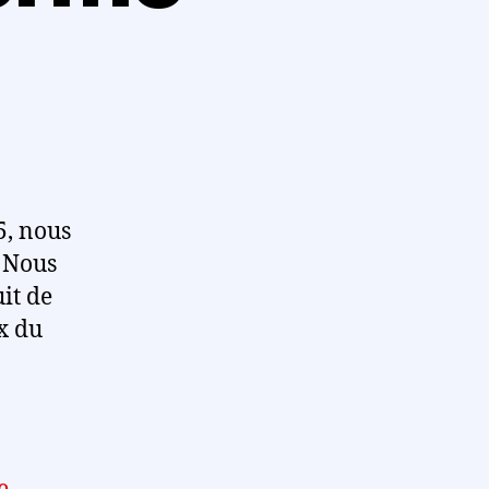
5, nous
. Nous
it de
x du