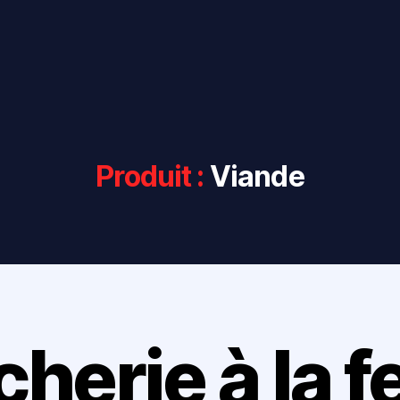
Produit :
Viande
herie à la 