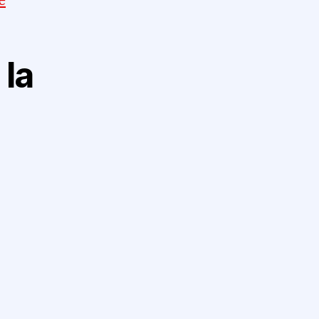
e
 la