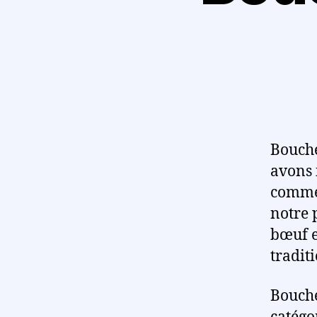
Bouche
avons 
commer
notre 
bœuf e
traditi
Bouche